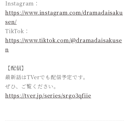
Instagram：
https://www.instagram.com/dramadaisaku
sen/
TikTok：
https://www.tiktok.com/@dramadaisakuse
n
【配信】
最新話はTVerでも配信予定です。
ぜひ、ご覧ください。
https://tver.jp/series/srgo3qfiie