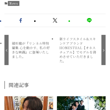
News
新ライフスタイル&スキ
緒形龍が『リンネル特別
ンケアブランド
編集 心を動かす、私の好
HONESTUAL【オネス
きな映画』に登場いたし
チュアル】でモデルを務
ました。
めさせていただきまし
た。
関連記事